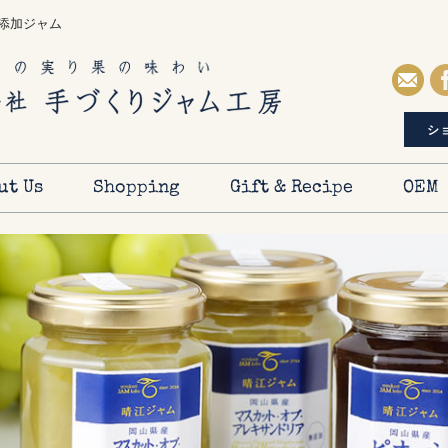
添加ジャム
シ
ut Us
Shopping
Gift & Recipe
OEM