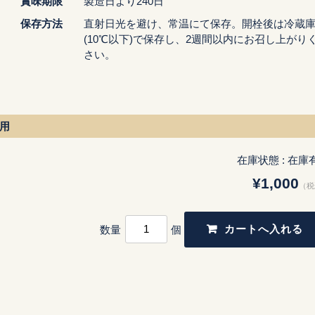
賞味期限
製造日より240日
保存方法
直射日光を避け、常温にて保存。開栓後は冷蔵
(10℃以下)で保存し、2週間以内にお召し上がり
さい。
用
在庫状態 : 在庫
¥1,000
（税
数量
個