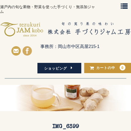
瀬戸内の旬な果物・野菜を使った手づくり・無添加ジャ
ム
事務所：岡山市中区高屋215-1
0
カートの中
ショッピング
Home
Concept
About Us
IMG_6399
Shopping