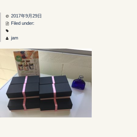
Gift & Recipe
2017年9月29日
Filed under:
OEM
jam
NEWS
Contact